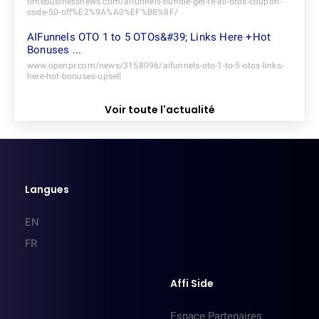
timebusinessnews.com/aifunnels-bundle-get-fe-all-otos-coupon-
code-50-off%E2%9A%A0%EF%B8%8F/
AIFunnels OTO 1 to 5 OTOs&#39; Links Here +Hot
Bonuses ...
www.openpr.com/news/3158096/aifunnels-oto-1-to-5-otos-links-
here-hot-bonuses-upsell
Voir toute l'actualité
Langues
EN
FR
Affi Side
Espace Partenaires