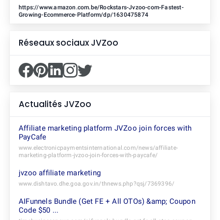
https://www.amazon.com.be/Rockstars-Jvzoo-com-Fastest-
Growing-Ecommerce-Platform/dp/1630475874
Réseaux sociaux
JVZoo
Actualités
JVZoo
Affiliate marketing platform JVZoo join forces with
PayCafe
www.electronicpaymentsinternational.com/news/affiliate-
marketing-platform-jvzoo-join-forces-with-paycafe/
jvzoo affiliate marketing
www.dishtavo.dhe.goa.gov.in/thnews.php?qsj/7369396/
AIFunnels Bundle (Get FE + All OTOs) &amp; Coupon
Code $50 ...