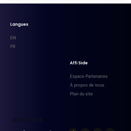
Langues
EN
FR
Affi Side
Espace Partenaires
À propos de nous
Plan du site